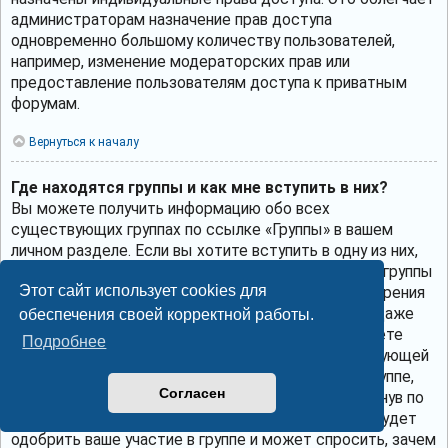
администраторам назначение прав доступа
одновременно большому количеству пользователей,
например, изменение модераторских прав или
предоставление пользователям доступа к приватным
форумам.
Вернуться к началу
Где находятся группы и как мне вступить в них?
Вы можете получить информацию обо всех
существующих группах по ссылке «Группы» в вашем
личном разделе. Если вы хотите вступить в одну из них,
нажмите соответствующую кнопку. Однако не все группы
Этот сайт использует cookies для
общедоступны. Некоторые могут требовать одобрения
для вступления в них, могут быть закрытыми или даже
обеспечения своей корректной работы.
скрытыми. Если группа общедоступна, то вы можете
Подробнее
запросить членство в ней, щёлкнув по соответствующей
кнопке. Если требуется одобрение на участие в группе,
Согласен
вы можете отправить запрос на вступление, щёлкнув по
соответствующей кнопке. Лидер группы должен будет
одобрить ваше участие в группе и может спросить, зачем