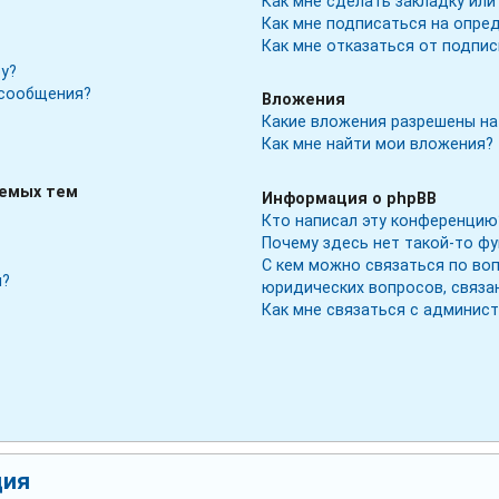
Как мне сделать закладку ил
Как мне подписаться на опре
Как мне отказаться от подпис
у?
 сообщения?
Вложения
Какие вложения разрешены на
Как мне найти мои вложения?
аемых тем
Информация о phpBB
Кто написал эту конференцию
Почему здесь нет такой-то ф
С кем можно связаться по во
м?
юридических вопросов, связа
Как мне связаться с админис
ция