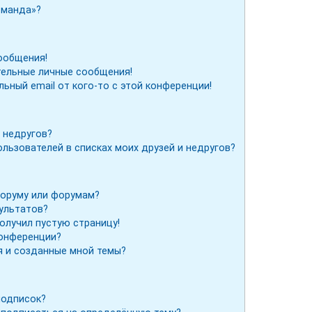
оманда»?
ообщения!
тельные личные сообщения!
льный email от кого-то с этой конференции!
 недругов?
льзователей в списках моих друзей и недругов?
форуму или форумам?
зультатов?
получил пустую страницу!
конференции?
я и созданные мной темы?
подписок?