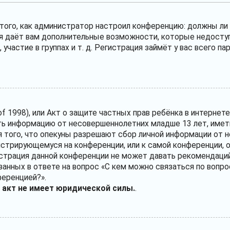
т того, как администратор настроил конференцию: должны л
ия даёт вам дополнительные возможности, которые недосту
участие в группах и т. д. Регистрация займёт у вас всего п
ct of 1998), или Акт о защите частных прав ребёнка в интерне
ь информацию от несовершеннолетних младше 13 лет, иметь
 того, что опекуны разрешают сбор личной информации от 
егистрирующемуся на конференции, или к самой конференции,
истрация данной конференции не может давать рекомендаций
анных в ответе на вопрос «С кем можно связаться по вопро
ференцией?».
 акт не имеет юридической силы.
.