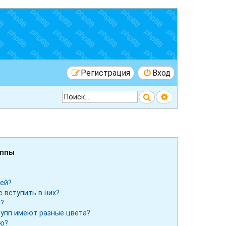
Регистрация
Вход
Поиск
Расширенный 
уппы
лей?
е вступить в них?
ы?
рупп имеют разные цвета?
ию?