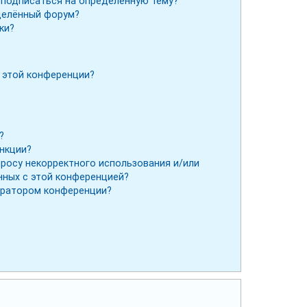
и подписаться на определённую тему?
делённый форум?
ки?
 этой конференции?
?
ункции?
просу некорректного использования и/или
нных с этой конференцией?
тратором конференции?