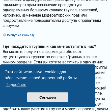
администраторам назначение прав доступа
одновременно большому количеству пользователей,
например, изменение модераторских прав или
предоставление пользователям доступа к приватным
форумам.
Вернуться к началу
Где находятся группы и как мне вступить в них?
Вы можете получить информацию обо всех
существующих группах по ссылке «Группы» в вашем
личном разделе. Если вы хотите вступить в одну из них,
нажмите соответствующую кнопку. Однако не все группы
Этот сайт использует cookies для
общедоступны. Некоторые могут требовать одобрения
для вступления в них, могут быть закрытыми или даже
обеспечения своей корректной работы.
скрытыми. Если группа общедоступна, то вы можете
Подробнее
запросить членство в ней, щёлкнув по соответствующей
кнопке. Если требуется одобрение на участие в группе,
Согласен
вы можете отправить запрос на вступление, щёлкнув по
соответствующей кнопке. Лидер группы должен будет
одобрить ваше участие в группе и может спросить, зачем