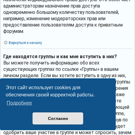
администраторам назначение прав доступа
одновременно большому количеству пользователей,
например, изменение модераторских прав или
предоставление пользователям доступа к приватным
форумам.
Вернуться к началу
Где находятся группы и как мне вступить в них?
Вы можете получить информацию обо всех
существующих группах по ссылке «Группы» в вашем
личном разделе. Если вы хотите вступить в одну из них,
нажмите соответствующую кнопку. Однако не все группы
Этот сайт использует cookies для
общедоступны. Некоторые могут требовать одобрения
для вступления в них, могут быть закрытыми или даже
обеспечения своей корректной работы.
скрытыми. Если группа общедоступна, то вы можете
Подробнее
запросить членство в ней, щёлкнув по соответствующей
кнопке. Если требуется одобрение на участие в группе,
Согласен
вы можете отправить запрос на вступление, щёлкнув по
соответствующей кнопке. Лидер группы должен будет
одобрить ваше участие в группе и может спросить, зачем